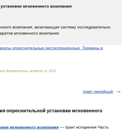
установки
мгновенного
вскипания
енного
вскипания
,
включающая
систему
последовательно
аратов
мгновенного
вскипания
араты
опреснительные
дистилляционные
.
Термины
и
кой
документации
.
academic
.
ru
.
2015
.
тракт линейный
ния опреснительной установки мгновенного
овки мгновенного вскипания
— тракт испарения Часть