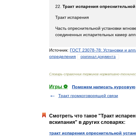
22
.
Тракт
испарения
опреснительной
Тракт
испарения
Часть
опреснительной
установки
мгнов
соединенных
испарительных
камер
апп
Источник:
ГОСТ
23078
-
78:
Установки
и
апп
определения
оригинал
документа
Словарь
-
справочник
терминов
нормативно
-
техничес
Игры ⚽
Поможем написать курсовую
Тракт громкоговорящей связи
Смотреть что такое "Тракт испаре
вскипания" в других словарях:
тракт испарения опреснительной устан