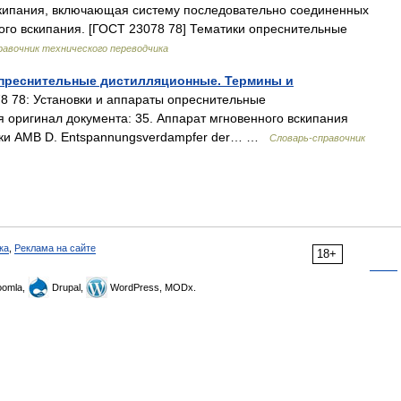
скипания, включающая систему последовательно соединенных
го вскипания. [ГОСТ 23078 78] Тематики опреснительные
равочник технического переводчика
 опреснительные дистилляционные. Термины и
 78: Установки и аппараты опреснительные
 оригинал документа: 35. Аппарат мгновенного вскипания
вки АМВ D. Entspannungsverdampfer der… …
Словарь-справочник
ка
,
Реклама на сайте
18+
omla,
Drupal,
WordPress, MODx.