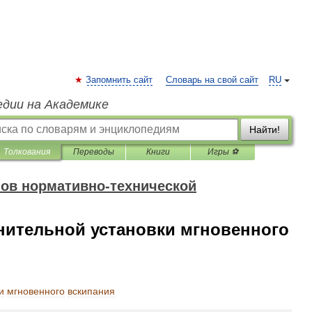
Запомнить сайт
Словарь на свой сайт
RU
едии на Академике
Найти!
Толкования
Переводы
Книги
Игры ⚽
ов нормативно-технической
нительной установки мгновенного
и
мгновенного
вскипания