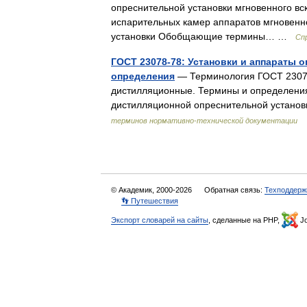
опреснительной установки мгновенного в
испарительных камер аппаратов мгновенно
установки Обобщающие термины… …
Сп
ГОСТ 23078-78: Установки и аппараты
определения
— Терминология ГОСТ 23078
дистилляционные. Термины и определения
дистилляционной опреснительной устано
терминов нормативно-технической документации
© Академик, 2000-2026
Обратная связь:
Техподдерж
👣 Путешествия
Экспорт словарей на сайты
, сделанные на PHP,
Jo