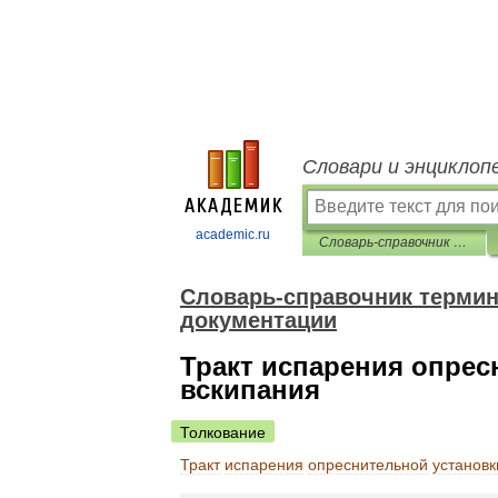
Словари и энциклоп
academic.ru
Словарь-справочник терминов нормативно-технической документации
Словарь-справочник термин
документации
Тракт испарения опрес
вскипания
Толкование
Тракт
испарения
опреснительной
установк